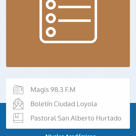
Magis 98.3 F.M
Boletín Ciudad Loyola
Pastoral San Alberto Hurtado