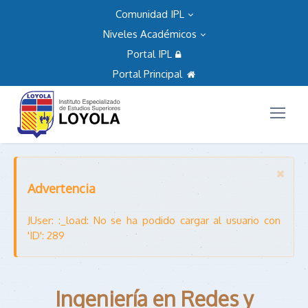
Comunidad IPL
Niveles Académicos
Portal IPL
Portal Principal
Advertencia
JUser: :_load: No se ha podido cargar al usuario con
'ID': 289
Ingeniería en Redes y