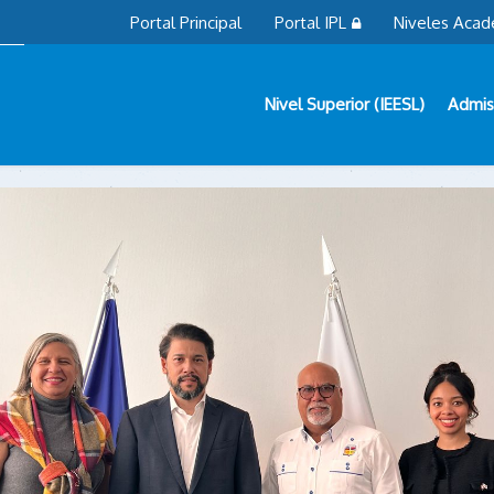
Portal Principal
Portal IPL
Niveles Acad
Nivel Superior (IEESL)
Admis