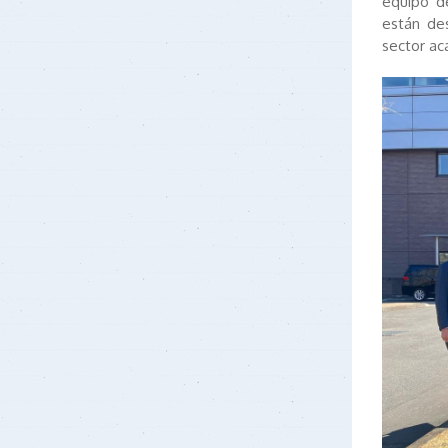
equipo d
están de
sector ac