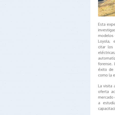
Esta expe
investiga
modelos e
Loyola, 
citar lo
eléctric
automatiz
forense. 
éxito de 
como la ed
La visita
oferta a
mercado g
a estudi
capacitac