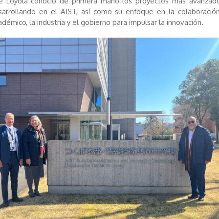
e Loyola conoció de primera mano los proyectos más avanzad
sarrollando en el AIST, así como su enfoque en la colaboración
adémico, la industria y el gobierno para impulsar la innovación.