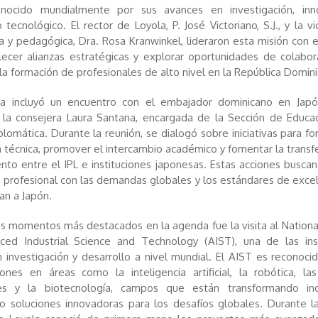
onocido mundialmente por sus avances en investigación, inn
 tecnológico. El rector de Loyola, P. José Victoriano, S.J., y la v
 y pedagógica, Dra. Rosa Kranwinkel, lideraron esta misión con e
ecer alianzas estratégicas y explorar oportunidades de colabo
la formación de profesionales de alto nivel en la República Domini
a incluyó un encuentro con el embajador dominicano en Japó
 la consejera Laura Santana, encargada de la Sección de Educa
plomática. Durante la reunión, se dialogó sobre iniciativas para for
 técnica, promover el intercambio académico y fomentar la transf
nto entre el IPL e instituciones japonesas. Estas acciones buscan 
 profesional con las demandas globales y los estándares de exce
zan a Japón.
s momentos más destacados en la agenda fue la visita al National
ced Industrial Science and Technology (AIST), una de las inst
n investigación y desarrollo a nivel mundial. El AIST es reconoci
iones en áreas como la inteligencia artificial, la robótica, la
es y la biotecnología, campos que están transformando ind
 soluciones innovadoras para los desafíos globales. Durante la 