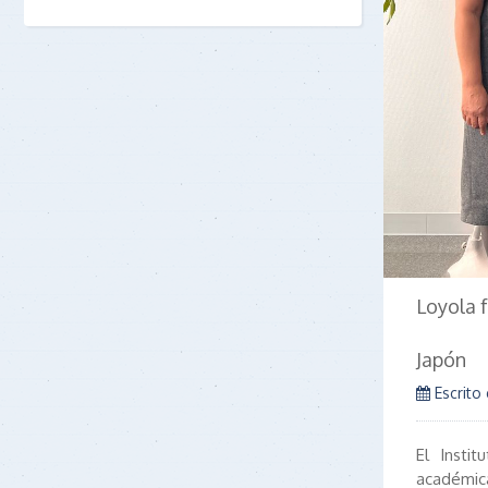
Loyola f
Japón
Escrito
El Insti
académica