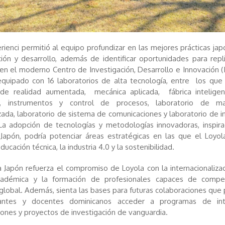
rienci permitió al equipo profundizar en las mejores prácticas ja
ción y desarrollo, además de identificar oportunidades para repl
n el moderno Centro de Investigación, Desarrollo e Innovación (
equipado con 16 laboratorios de alta tecnología, entre los qu
s de realidad aumentada, mecánica aplicada, fábrica inteligen
as, instrumentos y control de procesos, laboratorio de ma
ada, laboratorio de sistema de comunicaciones y laboratorio de i
La adopción de tecnologías y metodologías innovadoras, inspir
Japón, podría potenciar áreas estratégicas en las que el Loyola
ucación técnica, la industria 4.0 y la sostenibilidad.
 a Japón refuerza el compromiso de Loyola con la internacionaliza
cadémica y la formación de profesionales capaces de compe
lobal. Además, sienta las bases para futuras colaboraciones que 
antes y docentes dominicanos acceder a programas de int
iones y proyectos de investigación de vanguardia.