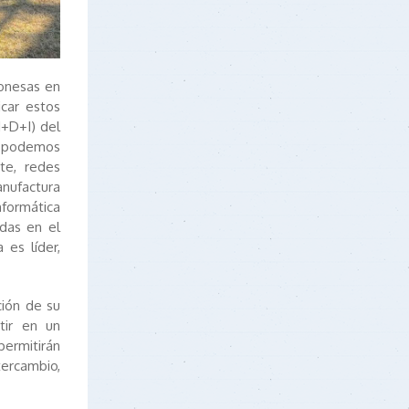
ponesas en
icar estos
I+D+I) del
e podemos
te, redes
nufactura
nformática
adas en el
 es líder,
ción de su
tir en un
permitirán
ercambio,