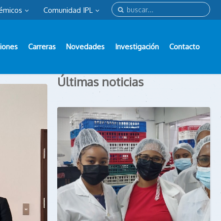
émicos
Comunidad IPL
iones
Carreras
Novedades
Investigación
Contacto
Últimas noticias