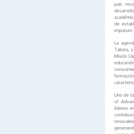
país rec
desarrollo
académica
de establ
impulsen 
La agend
Takata, y
Misión Di
educación
conocimie
formación
caracteri
Uno de lo
of Advan
líderes e
contribuc
renovabl
generando