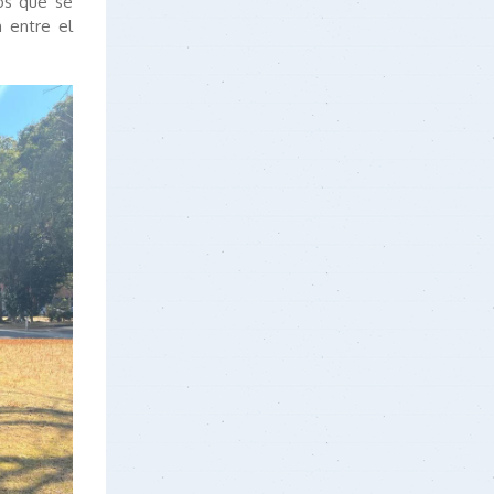
os que se
 entre el