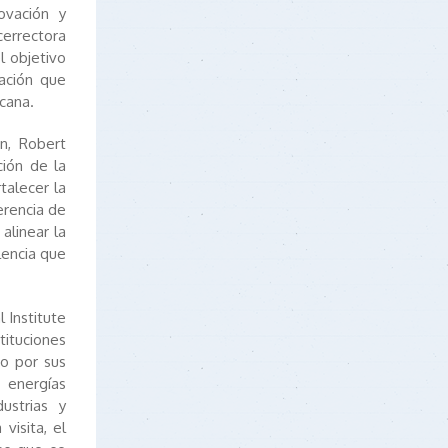
ovación y
icerrectora
l objetivo
ración que
cana.
n, Robert
ción de la
talecer la
erencia de
alinear la
lencia que
 Institute
ituciones
do por sus
s energías
ustrias y
visita, el