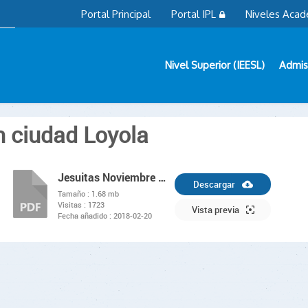
Portal Principal
Portal IPL
Niveles Acad
Nivel Superior (IEESL)
Admis
n ciudad Loyola
Jesuitas Noviembre 2017
Descargar
Tamaño :
1.68 mb
Visitas :
1723
PDF
Vista previa
Fecha añadido :
2018-02-20