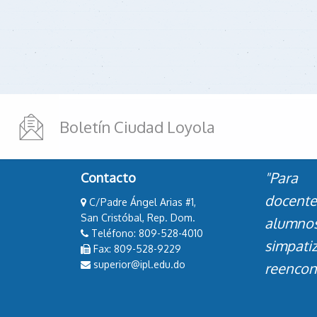
Boletín Ciudad Loyola
"Para 
Contacto
docent
C/Padre Ángel Arias #1,
San Cristóbal, Rep. Dom.
alumn
Teléfono: 809-528-4010
simpati
Fax: 809-528-9229
superior@ipl.edu.do
reencont