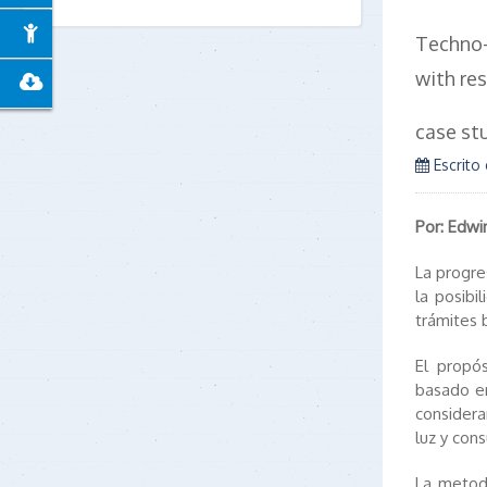
Techno-
with re
case st
Escrito
Por: Edwi
La progre
la posibi
trámites 
El propó
basado en
consider
luz y con
La metodo