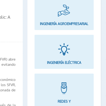
n
lic: A
INGENIERÍA AGROEMPRESARIAL
SFVR) abre
INGENIERÍA ELÉCTRICA
, evitando
económico
 los SFVR,
lonada de
REDES Y
avés de la