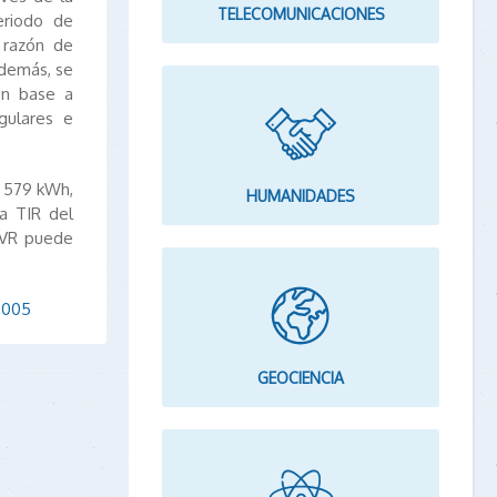
TELECOMUNICACIONES
eriodo de
a razón de
Además, se
en base a
gulares e
 579 kWh,
HUMANIDADES
a TIR del
FVR puede
5.005
GEOCIENCIA