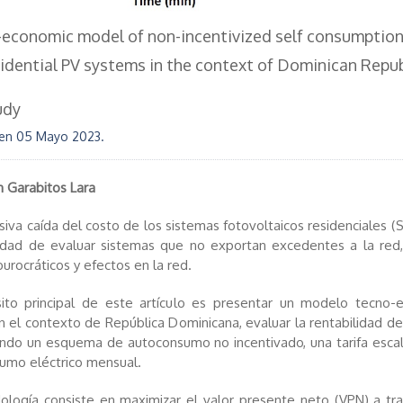
economic model of non-incentivized self consumptio
sidential PV systems in the context of Dominican Repub
udy
 en
05 Mayo 2023
.
n Garabitos Lara
siva caída del costo de los sistemas fotovoltaicos residenciales (
lidad de evaluar sistemas que no exportan excedentes a la red
burocráticos y efectos en la red.
sito principal de este artículo es presentar un modelo tecno-
 el contexto de República Dominicana, evaluar la rentabilidad de
ando un esquema de autoconsumo no incentivado, una tarifa esca
sumo eléctrico mensual.
logía consiste en maximizar el valor presente neto (VPN) a tr