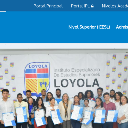
Portal Principal
Portal IPL
Niveles Acad
Nivel Superior (IEESL)
Admis