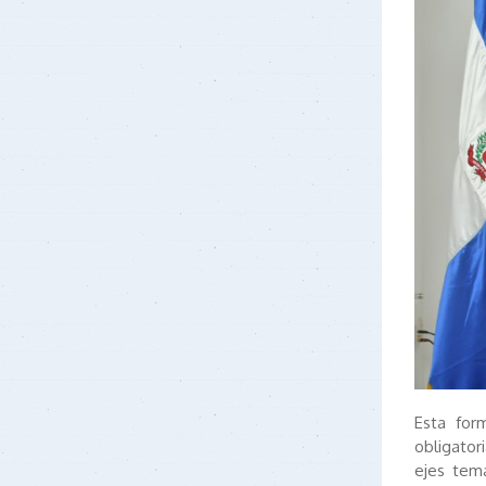
Esta for
obligator
ejes temá