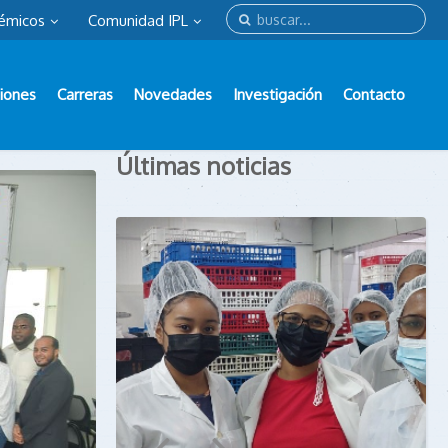
émicos
Comunidad IPL
iones
Carreras
Novedades
Investigación
Contacto
Últimas noticias